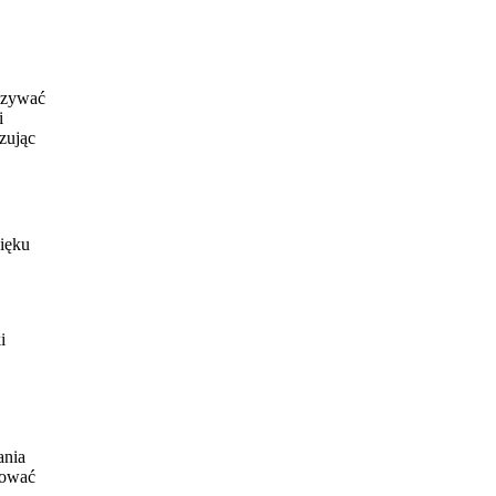
kazywać
i
zując
ięku
i
ania
sować