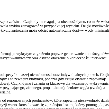
o bezpieczeństwa. Czujki dymu reagują na obecność dymu, co może ws
zwala szybko zareagować w przypadku jej wycieku. Dzięki możliwośc
kryciu zagrożenia może odciąć automatycznie dopływ wody, minimali
, informują o wykrytym zagrożeniu poprzez generowanie donośnego dźw
raszyć włamywaczy oraz ostrzec otoczenie o konieczności interwencji.
od specyfiki naszej nieruchomości oraz indywidualnych potrzeb. Czujk
ątrz i na zewnątrz budynku, podczas gdy czujki otwarcia zapewniają
dowej. Czujki dymu i zalania są kluczowe dla wczesnego wykrywania
 (usypiającego, ziemnego, propan-butan), tlenków węgla (czadu), a
erialne.
kty od renomowanych producentów, które zapewnią niezawodność dział
ecyzji warto skonsultować się z profesjonalistami, którzy pomogą dopa