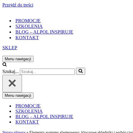
Przejdź do treści
PROMOCJE
SZKOLENIA
BLOG – ALPOL INSPIRUJE
KONTAKT
SKLEP
Menu nawigacji
Szukaj...
Menu nawigacji
PROMOCJE
SZKOLENIA
BLOG – ALPOL INSPIRUJE
KONTAKT
Strona główna
»
Elementy systemu alarmowego: kluczowe składniki i wybór czu