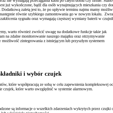
ieważ nie wymagają przeciągania kabli po całym domu czy firmie. Stan
e jest już wykończone, bądź dla osób wynajmujących mieszkania czy do
e. Dodatkową zaletą jest to, że po upływie terminu najmu mamy możliw
 a następnie równie szybkiego zamontowania go w nowym lokalu. Zwr
 zakłócenia sygnału oraz wymagają częstszej wymiany baterii w czujni
jemy, warto również zwrócić uwagę na dodatkowe funkcje takie jak
 nam na zdalne monitorowanie naszego majątku oraz otrzymywanie
y możliwość zintegrowania z istniejącym lub przyszłym systemem
kładniki i wybór czujek
ntów, które współpracują ze sobą w celu zapewnienia kompleksowej o
je czujek, które warto uwzględnić w systemie alarmowym.
dzone są informacje o wszelkich zdarzeniach wykrytych przez czujki 