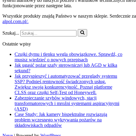
system alarmowy do naszych potrzeb i warunków technicznych nier
funkcjonowanie przez następne lata.
Wszystkie produkty znajdą Państwo w naszym sklepie. Serdecznie za
alpol.com.pl/.
Szukaj...
Ostatnie wpisy
Czujki dymu i tlenku węgla obowiązkowe. Sprawdź, co
musisz wiedzieć o nowych przepisach
Jak ugasić pożar szafy sterowniczej lub AGD w kilka
sekund?
Jak przyspieszyć i automatyzować przeglądy systemu
SSP? Podnieś rentowność świadczonych usług.
Zwiększ swoją konkurencyjność. Poznaj platformę
CLSS oraz czujki Self-Test od Honeywell.
Zabezpieczanie szybów windowych, stacji
transformatorowych i mroźni systemami aspiracyjnymi
(ASD)
Case Study: Jak kamery bispektralne rozwiązują
problem wczesnego wykrywania pożarów na
składowiskach odpadów
Neve
| Powered by
WordPress