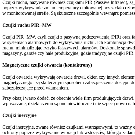
Czujki ruchu, nazywane również czujkami PIR (Passive Infrared), są
poprzez wykrywanie zmian temperatury emitowanej przez ciało czło
w monitorowanej strefie. Są skuteczne szczególnie wewnątrz pomies
Czujki ruchu PIR+MW
Czujki PIR+MW, czyli czujki z pasywną podczerwienią (PIR) oraz
w systemach alarmowych do wykrywania ruchu. Ich kombinacja dwóch
ruchu, minimalizując ryzyko fałszywych alarmów. Doskonale sprawdza
magazyny, garaże czy hale produkcyjne, gdzie tradycyjne czujki PIR
Magnetyczne czujki otwarcia (kontaktrony)
Czujki otwarcia wykrywają otwarcie drzwi, okien czy innych element
magnetycznego i są skutecznym sposobem zabezpieczenia dostępu 
zabezpieczające przed włamaniem.
Przy okazji warto dodać, że obecnie wiele firm produkujących drzwi
wpuszczane, dzięki czemu są one niewidoczne i nie szpecą nowo nabyt
Czujki inercyjne
Czujki inercyjne, zwane również czujkami wstrząsowymi, to ważny e
ochrony poprzez wykrywanie wibracji lub wstrząsów, którego zadani