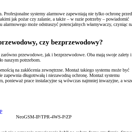
a. Profesjonalne systemy alarmowe zapewniają nie tylko ochronę przed
akimi jak pożar czy zalanie, a także – w razie potrzeby – powiadomić
u alarmowego może odstraszyć potencjalnych włamywaczy, czyniąc n
 przewodowy, czy bezprzewodowy?
 zarówno przewodowe, jak i bezprzewodowe. Oba mają swoje zalety i
dało naszym potrzebom.
dpornością na zakłócenia zewnętrzne. Montaż takiego systemu może być
le zapewnia długotrwałą i niezawodną ochronę. Montaż systemu
 ponieważ prace instalacyjne są wówczas najmniej inwazyjne, a wsze
NeoGSM-IP/TPR-4WS-P/ZP