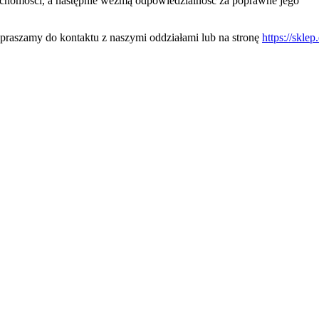
uchomości, a następnie wezmą odpowiedzialność za poprawne jego
praszamy do kontaktu z naszymi oddziałami lub na stronę
https://sklep.