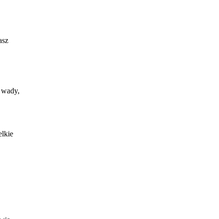
asz
 wady,
lkie