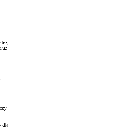
 też,
oraz
m
czy,
y dla