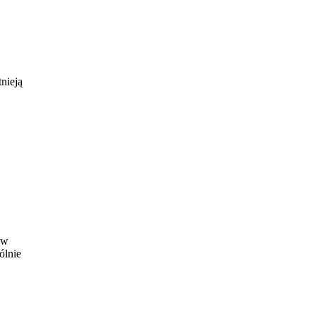
nieją
ów
ólnie