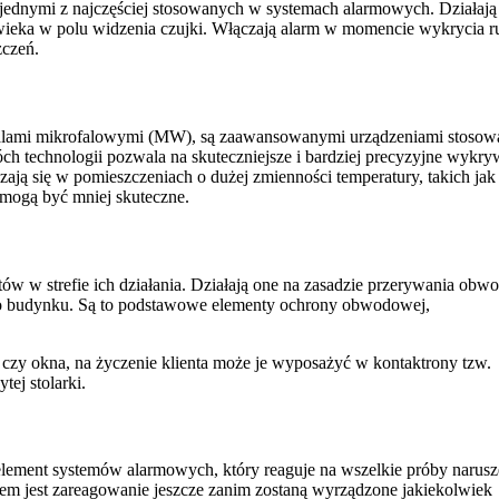
 jednymi z najczęściej stosowanych w systemach alarmowych. Działają
wieka w polu widzenia czujki. Włączają alarm w momencie wykrycia r
zczeń.
 falami mikrofalowymi (MW), są zaawansowanymi urządzeniami stoso
 technologii pozwala na skuteczniejsze i bardziej precyzyjne wykry
ją się w pomieszczeniach o dużej zmienności temperatury, takich jak
 mogą być mniej skuteczne.
ów w strefie ich działania. Działają one na zasadzie przerywania obw
do budynku. Są to podstawowe elementy ochrony obwodowej,
, czy okna, na życzenie klienta może je wyposażyć w kontaktrony tzw.
ej stolarki.
lement systemów alarmowych, który reaguje na wszelkie próby narusz
em jest zareagowanie jeszcze zanim zostaną wyrządzone jakiekolwiek