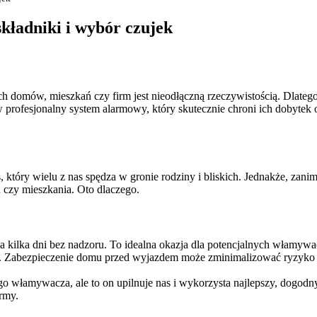
kładniki i wybór czujek
h domów, mieszkań czy firm jest nieodłączną rzeczywistością. Dlatego
profesjonalny system alarmowy, który skutecznie chroni ich dobytek 
który wielu z nas spędza w gronie rodziny i bliskich. Jednakże, zani
czy mieszkania. Oto dlaczego.
 kilka dni bez nadzoru. To idealna okazja dla potencjalnych włamywa
y. Zabezpieczenie domu przed wyjazdem może zminimalizować ryzyko
o włamywacza, ale to on upilnuje nas i wykorzysta najlepszy, dogodn
irmy.