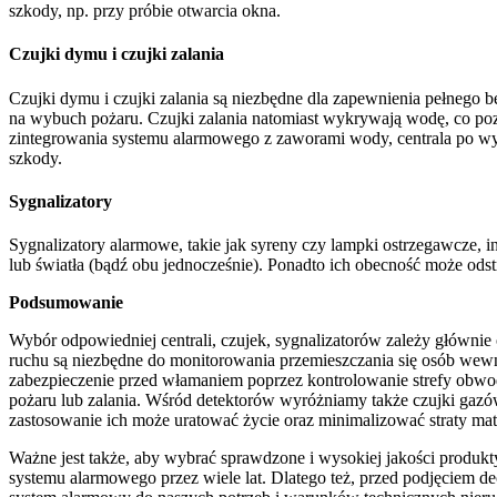
szkody, np. przy próbie otwarcia okna.
Czujki dymu i czujki zalania
Czujki dymu i czujki zalania są niezbędne dla zapewnienia pełneg
na wybuch pożaru. Czujki zalania natomiast wykrywają wodę, co po
zintegrowania systemu alarmowego z zaworami wody, centrala po wy
szkody.
Sygnalizatory
Sygnalizatory alarmowe, takie jak syreny czy lampki ostrzegawcze
lub światła (bądź obu jednocześnie). Ponadto ich obecność może odst
Podsumowanie
Wybór odpowiedniej centrali, czujek, sygnalizatorów zależy głównie 
ruchu są niezbędne do monitorowania przemieszczania się osób wewn
zabezpieczenie przed włamaniem poprzez kontrolowanie strefy obwo
pożaru lub zalania. Wśród detektorów wyróżniamy także czujki gazów
zastosowanie ich może uratować życie oraz minimalizować straty mat
Ważne jest także, aby wybrać sprawdzone i wysokiej jakości produ
systemu alarmowego przez wiele lat. Dlatego też, przed podjęciem d