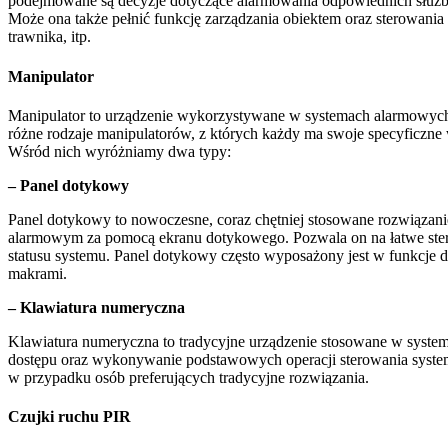
podejmowane są decyzje dotyczące alarmowania odpowiednich służb 
Może ona także pełnić funkcję zarządzania obiektem oraz sterowani
trawnika, itp.
Manipulator
Manipulator to urządzenie wykorzystywane w systemach alarmowych, 
różne rodzaje manipulatorów, z których każdy ma swoje specyficzne 
Wśród nich wyróżniamy dwa typy:
– Panel dotykowy
Panel dotykowy to nowoczesne, coraz chętniej stosowane rozwiązani
alarmowym za pomocą ekranu dotykowego. Pozwala on na łatwe ste
statusu systemu. Panel dotykowy często wyposażony jest w funkcje d
makrami.
– Klawiatura numeryczna
Klawiatura numeryczna to tradycyjne urządzenie stosowane w sys
dostępu oraz wykonywanie podstawowych operacji sterowania systeme
w przypadku osób preferujących tradycyjne rozwiązania.
Czujki ruchu PIR