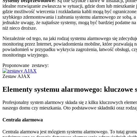
Systemy bezprzewodowe:
Są one szybkie i łatwe w instalacji, pon
idealne rozwiązanie zwłaszcza w sytuacji, gdzie dom lub mieszkani
gdzie możliwość wiercenia i rozkładania kabli mogą być ograniczon
szybkiego zdemontowania i zabrania systemu alarmowego ze sobą,
jednakże uwagę, że najtańsze systemy, mogą być bardziej podatne na
niż nieco droższe.
Niezależnie od tego, na jaki rodzaj systemu alarmowego się zdecydu
monitoring przez Internet, powiadomienia mobilne, które pozwalają
powiadomień w przypadku wykrycia zagrożenia, łatwość obsługi, cz
monitoringu wizyjnego.
Proponowane zestawy:
Zestaw AJAX
Elementy systemu alarmowego: kluczowe s
Profesjonalny system alarmowy składa się z kilku kluczowych eleme
naszego domu czy mieszkania. Oto podstawowe składniki oraz rodza
Centrala alarmowa
Centrala alarmowa jest mózgiem systemu alarmowego. To tutaj groma