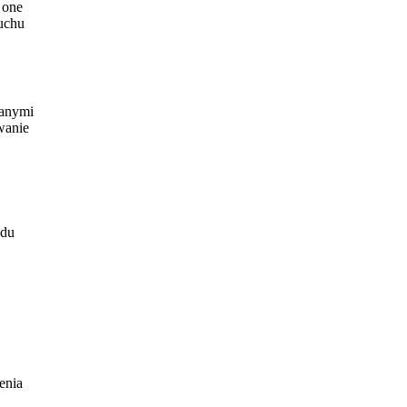
 one
uchu
wanymi
wanie
odu
enia