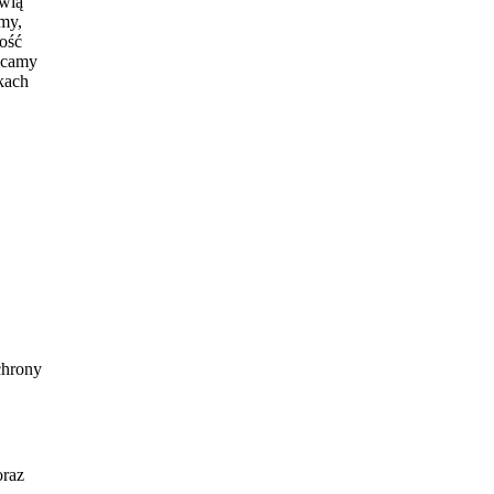
owią
my,
ość
acamy
kach
chrony
oraz